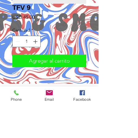
TFV 9
Precio
USD 45.00
Cantidad
*
Agregar al carrito
Phone
Email
Facebook
Subscribe to Updates
Subscribe Now